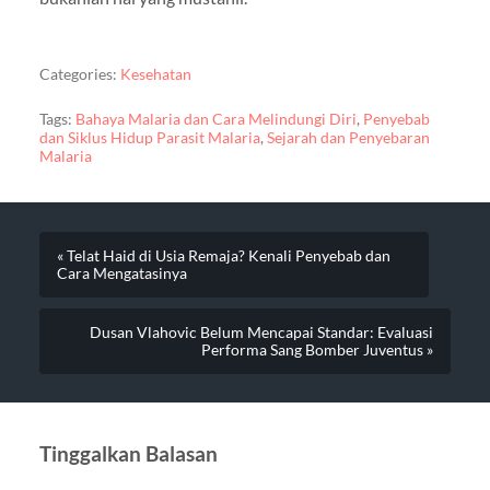
Categories:
Kesehatan
Tags:
Bahaya Malaria dan Cara Melindungi Diri
,
Penyebab
dan Siklus Hidup Parasit Malaria
,
Sejarah dan Penyebaran
Malaria
« Telat Haid di Usia Remaja? Kenali Penyebab dan
Cara Mengatasinya
Dusan Vlahovic Belum Mencapai Standar: Evaluasi
Performa Sang Bomber Juventus »
Tinggalkan Balasan