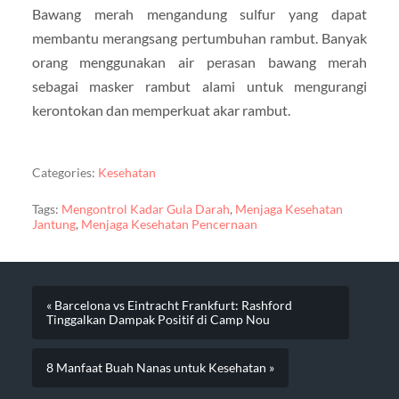
Bawang merah mengandung sulfur yang dapat
membantu merangsang pertumbuhan rambut. Banyak
orang menggunakan air perasan bawang merah
sebagai masker rambut alami untuk mengurangi
kerontokan dan memperkuat akar rambut.
Categories:
Kesehatan
Tags:
Mengontrol Kadar Gula Darah
,
Menjaga Kesehatan
Jantung
,
Menjaga Kesehatan Pencernaan
« Barcelona vs Eintracht Frankfurt: Rashford
Tinggalkan Dampak Positif di Camp Nou
8 Manfaat Buah Nanas untuk Kesehatan »