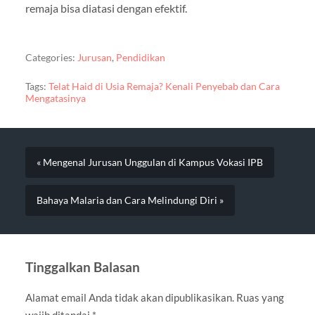
remaja bisa diatasi dengan efektif.
Categories:
Jurusan
,
Pendidikan
Tags:
Telat Haid di Usia Remaja? Kenali Penyebab dan Cara
Mengatasinya
« Mengenal Jurusan Unggulan di Kampus Vokasi IPB
Bahaya Malaria dan Cara Melindungi Diri »
Tinggalkan Balasan
Alamat email Anda tidak akan dipublikasikan.
Ruas yang
wajib ditandai
*