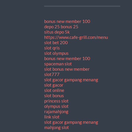
bonus new member 100
depo 25 bonus 25
situs depo 5k
https://www.cafe-grill.com/menu
slot bet 200
slot qris
slot olympus
bonus new member 100
spaceman slot
slot bonus new member
slot777
slot gacor gampang menang
slot gacor
slot online
slot bonus
princess slot
olympus slot
rajamahjong
link slot
slot gacor gampang menang
mahjong slot