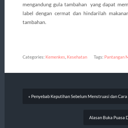
mengandung gula tambahan yang dapat mempe
label dengan cermat dan hindarilah makan
tambahan.
Categories:
Kemenkes
,
Kesehatan
Tags:
Pantangan M
« Penyebab Keputihan Sebelum Menstruasi dan Car
Alasan Buka Puasa D