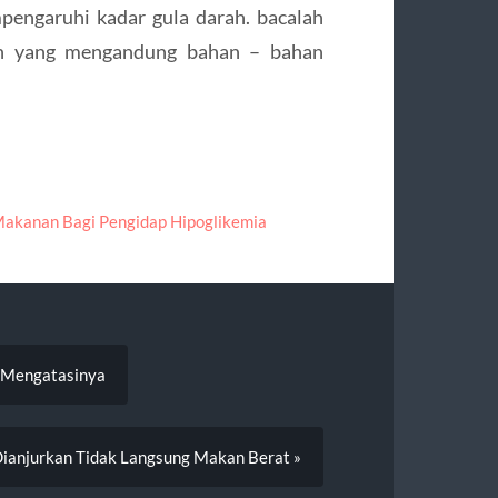
ngaruhi kadar gula darah. bacalah
an yang mengandung bahan – bahan
akanan Bagi Pengidap Hipoglikemia
a Mengatasinya
ianjurkan Tidak Langsung Makan Berat »