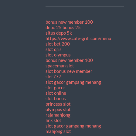
bonus new member 100
depo 25 bonus 25
situs depo 5k
https://www.cafe-grill.com/menu
slot bet 200
slot qris
slot olympus
bonus new member 100
spaceman slot
slot bonus new member
slot777
slot gacor gampang menang
slot gacor
slot online
slot bonus
princess slot
olympus slot
rajamahjong
link slot
slot gacor gampang menang
mahjong slot