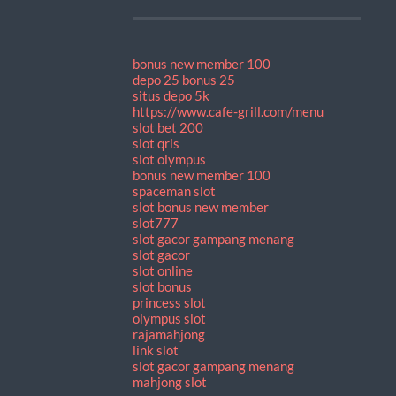
bonus new member 100
depo 25 bonus 25
situs depo 5k
https://www.cafe-grill.com/menu
slot bet 200
slot qris
slot olympus
bonus new member 100
spaceman slot
slot bonus new member
slot777
slot gacor gampang menang
slot gacor
slot online
slot bonus
princess slot
olympus slot
rajamahjong
link slot
slot gacor gampang menang
mahjong slot