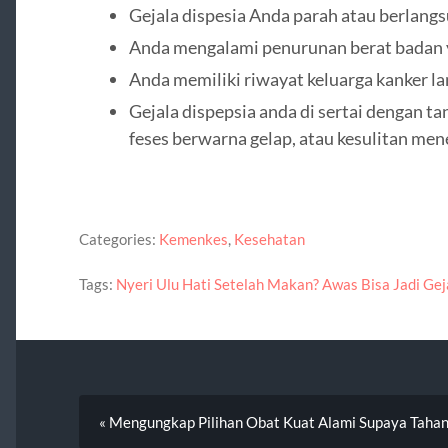
Gejala dispesia Anda parah atau berlangs
Anda mengalami penurunan berat badan y
Anda memiliki riwayat keluarga kanker l
Gejala dispepsia anda di sertai dengan ta
feses berwarna gelap, atau kesulitan men
Categories:
Kemenkes
,
Kesehatan
Tags:
Nyeri Ulu Hati Setelah Makan? Awas Bisa Jadi Gej
« Mengungkap Pilihan Obat Kuat Alami Supaya Taha