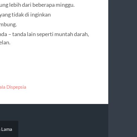
ung lebih dari beberapa minggu.
ang tidak di inginkan
ambung.
nda – tanda lain seperti muntah darah,
elan.
ala Dispepsia
n Lama