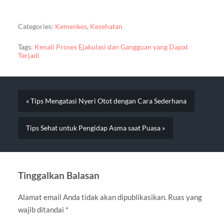
Categories:
Kemenkes
,
Kesehatan
Tags:
Kenali Proses Ejakulasi dan Gangguan yang Dapat
Terjadi
« Tips Mengatasi Nyeri Otot dengan Cara Sederhana
Tips Sehat untuk Pengidap Asma saat Puasa »
Tinggalkan Balasan
Alamat email Anda tidak akan dipublikasikan.
Ruas yang
wajib ditandai
*