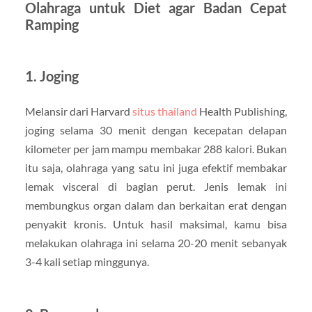
Olahraga untuk Diet agar Badan Cepat
Ramping
1. Joging
Melansir dari Harvard
situs thailand
Health Publishing,
joging selama 30 menit dengan kecepatan delapan
kilometer per jam mampu membakar 288 kalori. Bukan
itu saja, olahraga yang satu ini juga efektif membakar
lemak visceral di bagian perut. Jenis lemak ini
membungkus organ dalam dan berkaitan erat dengan
penyakit kronis. Untuk hasil maksimal, kamu bisa
melakukan olahraga ini selama 20-20 menit sebanyak
3-4 kali setiap minggunya.