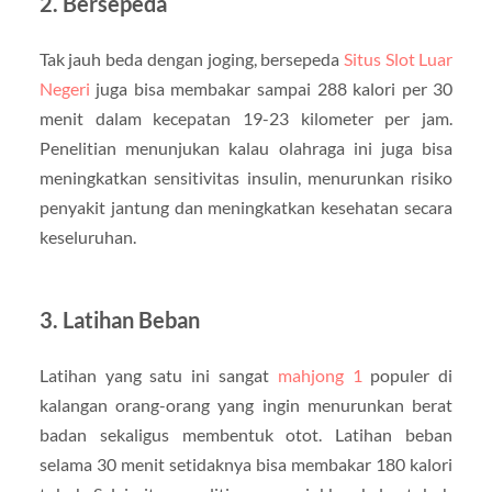
2. Bersepeda
Tak jauh beda dengan joging, bersepeda
Situs Slot Luar
Negeri
juga bisa membakar sampai 288 kalori per 30
menit dalam kecepatan 19-23 kilometer per jam.
Penelitian menunjukan kalau olahraga ini juga bisa
meningkatkan sensitivitas insulin, menurunkan risiko
penyakit jantung dan meningkatkan kesehatan secara
keseluruhan.
3. Latihan Beban
Latihan yang satu ini sangat
mahjong 1
populer di
kalangan orang-orang yang ingin menurunkan berat
badan sekaligus membentuk otot. Latihan beban
selama 30 menit setidaknya bisa membakar 180 kalori