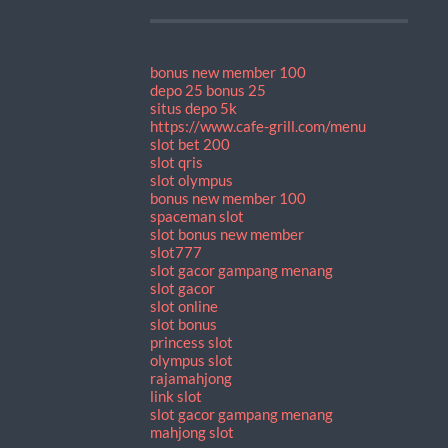
bonus new member 100
depo 25 bonus 25
situs depo 5k
https://www.cafe-grill.com/menu
slot bet 200
slot qris
slot olympus
bonus new member 100
spaceman slot
slot bonus new member
slot777
slot gacor gampang menang
slot gacor
slot online
slot bonus
princess slot
olympus slot
rajamahjong
link slot
slot gacor gampang menang
mahjong slot