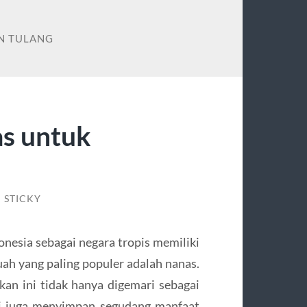
N TULANG
s untuk
/
STICKY
onesia sebagai negara tropis memiliki
ah yang paling populer adalah nanas.
n ini tidak hanya digemari sebagai
pi juga menyimpan segudang manfaat