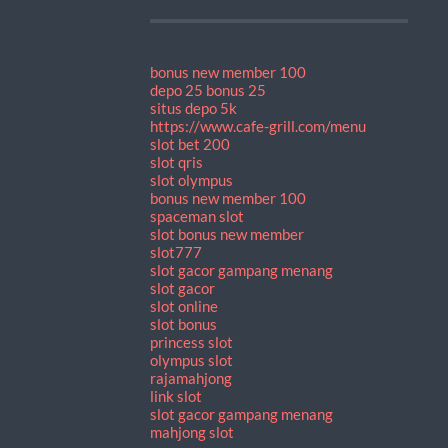
bonus new member 100
depo 25 bonus 25
situs depo 5k
https://www.cafe-grill.com/menu
slot bet 200
slot qris
slot olympus
bonus new member 100
spaceman slot
slot bonus new member
slot777
slot gacor gampang menang
slot gacor
slot online
slot bonus
princess slot
olympus slot
rajamahjong
link slot
slot gacor gampang menang
mahjong slot