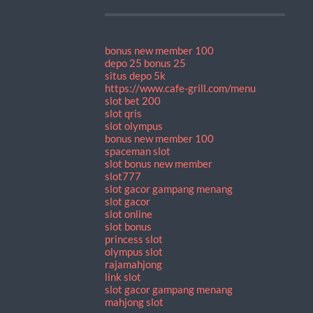
bonus new member 100
depo 25 bonus 25
situs depo 5k
https://www.cafe-grill.com/menu
slot bet 200
slot qris
slot olympus
bonus new member 100
spaceman slot
slot bonus new member
slot777
slot gacor gampang menang
slot gacor
slot online
slot bonus
princess slot
olympus slot
rajamahjong
link slot
slot gacor gampang menang
mahjong slot