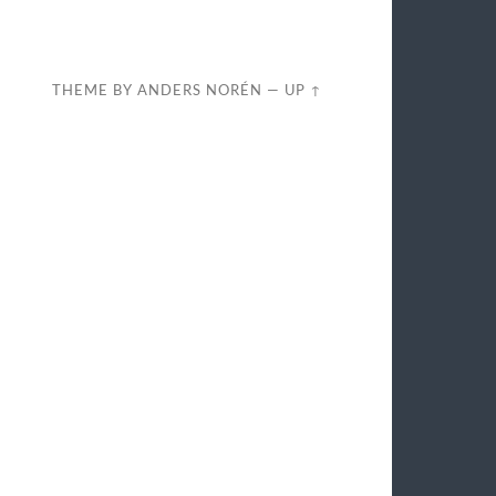
THEME BY
ANDERS NORÉN
—
UP ↑