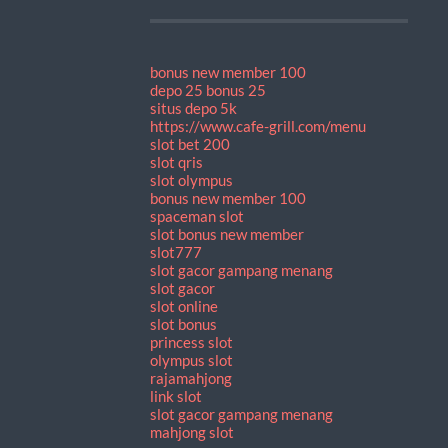
bonus new member 100
depo 25 bonus 25
situs depo 5k
https://www.cafe-grill.com/menu
slot bet 200
slot qris
slot olympus
bonus new member 100
spaceman slot
slot bonus new member
slot777
slot gacor gampang menang
slot gacor
slot online
slot bonus
princess slot
olympus slot
rajamahjong
link slot
slot gacor gampang menang
mahjong slot